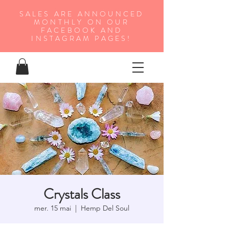
SALES ARE ANNOUNCED
MONTHLY ON OUR
FA
CEBOOK AND
INSTAGRAM PAGES!
Crystals Class
mer. 15 mai
  |  
Hemp Del Soul