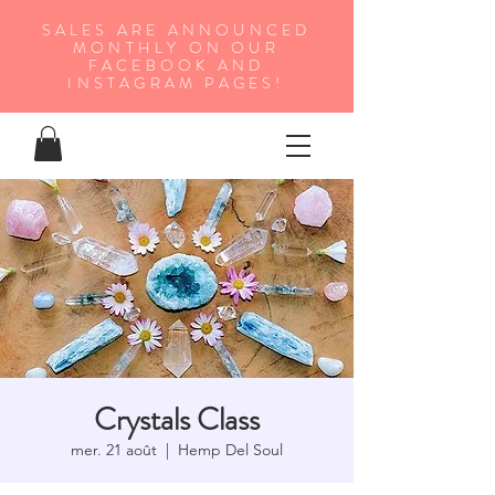
SALES ARE ANNOUNCED
MONTHLY ON OUR
FA
CEBOOK AND
INSTAGRAM PAGES!
Crystals Class
mer. 21 août
  |  
Hemp Del Soul